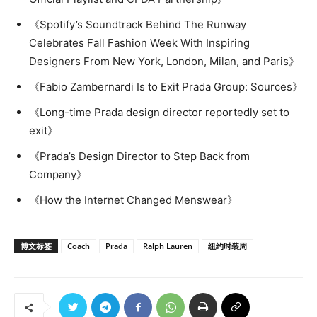
《Spotify’s Soundtrack Behind The Runway
Celebrates Fall Fashion Week With Inspiring
Designers From New York, London, Milan, and Paris》
《Fabio Zambernardi Is to Exit Prada Group: Sources》
《Long-time Prada design director reportedly set to
exit》
《Prada’s Design Director to Step Back from
Company》
《How the Internet Changed Menswear》
博文标签
Coach
Prada
Ralph Lauren
纽约时装周