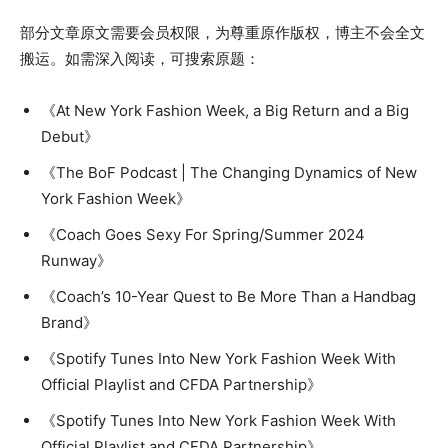
部分文章原文需要会员权限，为尊重原作版权，博主不会全文
搬运。如需深入阅读，可搜索原题：
《At New York Fashion Week, a Big Return and a Big
Debut》
《The BoF Podcast | The Changing Dynamics of New
York Fashion Week》
《Coach Goes Sexy For Spring/Summer 2024
Runway》
《Coach’s 10-Year Quest to Be More Than a Handbag
Brand》
《Spotify Tunes Into New York Fashion Week With
Official Playlist and CFDA Partnership》
《Spotify Tunes Into New York Fashion Week With
Official Playlist and CFDA Partnership》